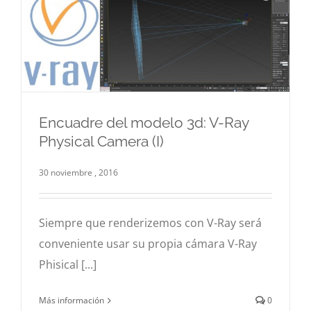
Encuadre del modelo 3d: V-Ray
Physical Camera (I)
Encuadre del modelo 3d: V-Ray Physical
Camera (I)
30 noviembre , 2016
3d
Hiperrealismo
Infografía
V-Ray
Siempre que renderizemos con V-Ray será
conveniente usar su propia cámara V-Ray
Phisical [...]
Más información
0