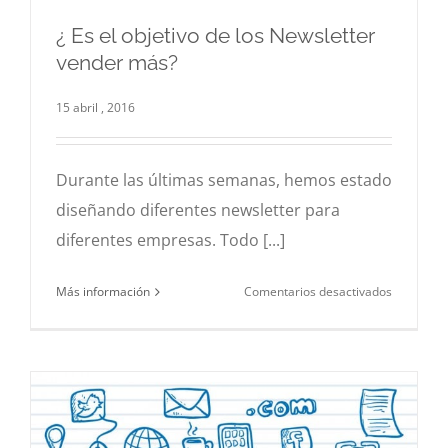
¿ Es el objetivo de los Newsletter
vender más?
¿ Es el objetivo de los Newsletter vender más?
Newsletter
15 abril , 2016
Durante las últimas semanas, hemos estado
diseñando diferentes newsletter para
diferentes empresas. Todo [...]
en
Más información
Comentarios desactivados
¿
Es
el
objetivo
de
los