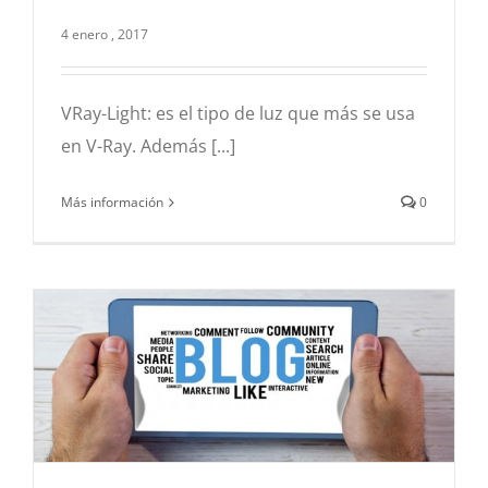
V-Ray Light II
4 enero , 2017
3d
Hiperrealismo
Infografía
V-Ray
VRay-Light: es el tipo de luz que más se usa
en V-Ray. Además [...]
Más información
0