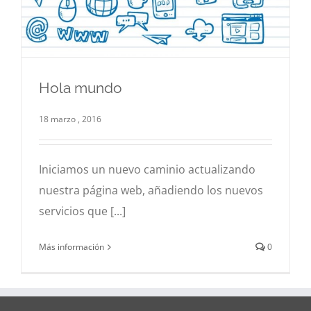
Newslette
vender
más?
Hola mundo
Hola mundo
18 marzo , 2016
Noticias
Iniciamos un nuevo caminio actualizando
nuestra página web, añadiendo los nuevos
servicios que [...]
Más información
0