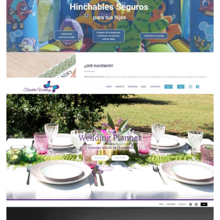
JG Asociados | Asesoría fiscal y legal | Abogacía en
Santurtzi
Páginas Web
Hinchables Seguros: Inspecciones-Revisiones-
Certificación
Páginas Web