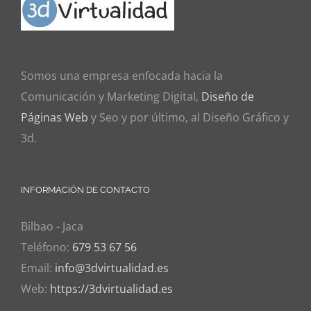
Somos una empresa enfocada hacia la
Comunicación y Marketing Digital,
Diseño de
Páginas Web
y Seo y por último, al Diseño Gráfico y
3d.
INFORMACIÓN DE CONTACTO
Bilbao - Jaca
Teléfono:
679 53 67 56
Email:
info@3dvirtualidad.es
Web:
https://3dvirtualidad.es