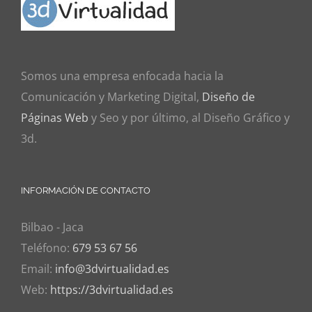
Somos una empresa enfocada hacia la
Comunicación y Marketing Digital,
Diseño de
Páginas Web
y Seo y por último, al Diseño Gráfico y
3d.
INFORMACIÓN DE CONTACTO
Bilbao - Jaca
Teléfono:
679 53 67 56
Email:
info@3dvirtualidad.es
Web:
https://3dvirtualidad.es