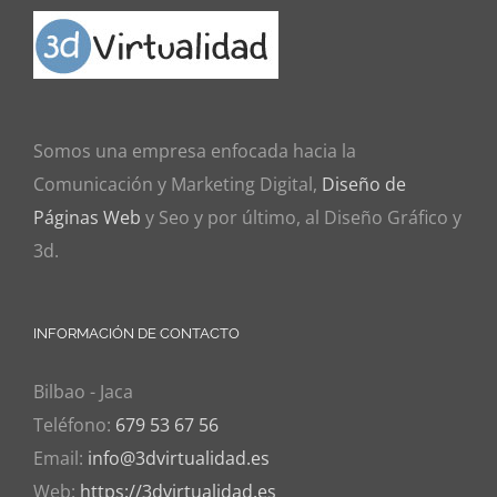
Somos una empresa enfocada hacia la
Comunicación y Marketing Digital,
Diseño de
Páginas Web
y Seo y por último, al Diseño Gráfico y
3d.
INFORMACIÓN DE CONTACTO
Bilbao - Jaca
Teléfono:
679 53 67 56
Email:
info@3dvirtualidad.es
Web:
https://3dvirtualidad.es